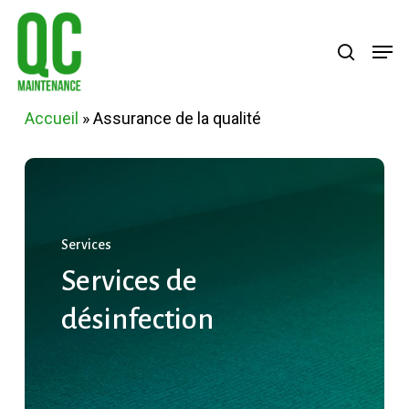
Skip
Menu
search
Men
to
main
content
Accueil
»
Assurance de la qualité
Services
Services
de
désinfection