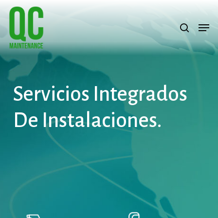
Skip
Menu
search
Men
to
main
content
Servicios
Integrados
De
Instalaciones.