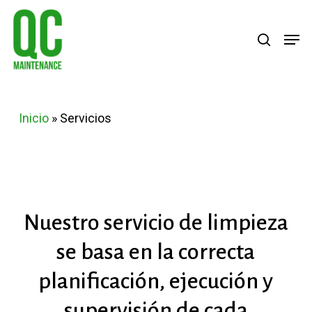
Skip
Menu
search
Men
to
main
content
Inicio
»
Servicios
Nuestro
servicio
de
limpieza
se
basa
en
la
correcta
planificación,
ejecución
y
supervisión
de
cada