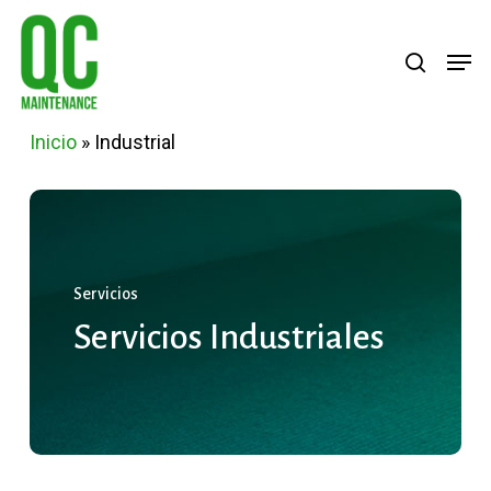
Skip
Menu
search
Men
to
main
content
Inicio
»
Industrial
Servicios
Servicios
Industriales