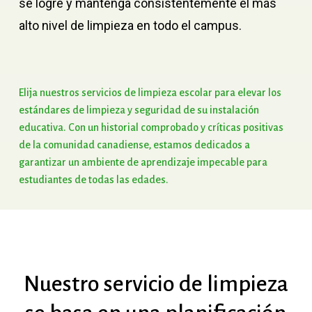
se logre y mantenga consistentemente el más
alto nivel de limpieza en todo el campus.
Elija
nuestros
servicios
de
limpieza
escolar
para
elevar
los
estándares
de
limpieza
y
seguridad
de
su
instalación
educativa.
Con
un
historial
comprobado
y
críticas
positivas
de
la
comunidad
canadiense,
estamos
dedicados
a
garantizar
un
ambiente
de
aprendizaje
impecable
para
estudiantes
de
todas
las
edades.
Nuestro
servicio
de
limpieza