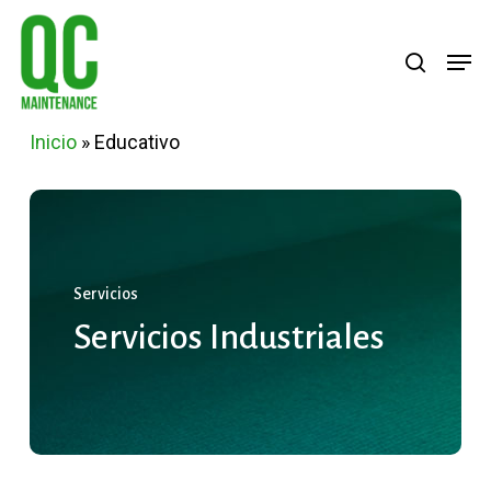
Skip
Menu
search
Men
to
main
content
Inicio
»
Educativo
Servicios
Servicios
Industriales