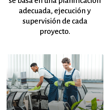
se
basa
en
una
planificación
adecuada,
ejecución
y
supervisión
de
cada
proyecto.