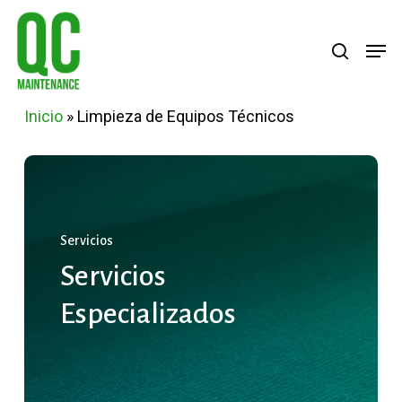
Skip
Menu
search
Men
to
main
content
Inicio
»
Limpieza de Equipos Técnicos
Servicios
Servicios
Especializados