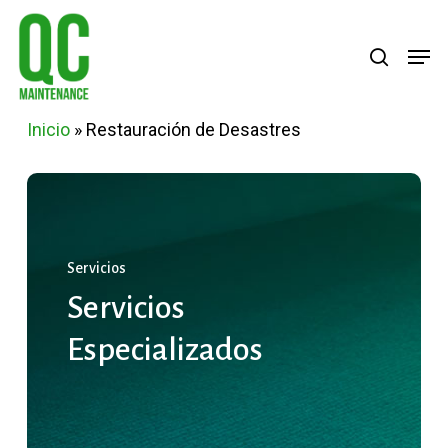
Skip
Menu
search
Men
to
main
content
Inicio
»
Restauración de Desastres
Servicios
Servicios
Especializados