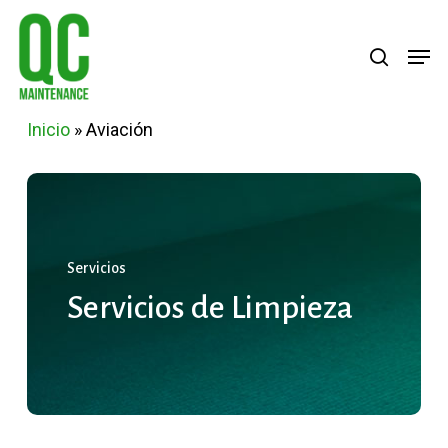
Skip
Menu
search
Men
to
main
content
Inicio
»
Aviación
Servicios
Servicios
de
Limpieza